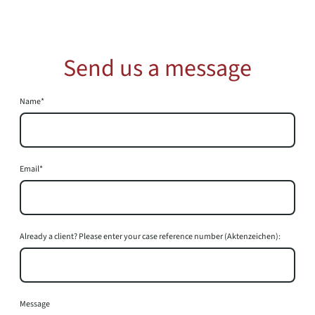
Send us a message
Name
*
Email
*
Already a client? Please enter your case reference number (Aktenzeichen):
Message